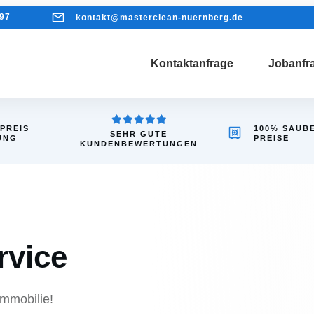
97
kontakt@masterclean-nuernberg.de
Kontaktanfrage
Jobanfr
 PREIS
100% SAUB
SEHR GUTE
UNG
PREISE
KUNDENBEWERTUNGEN
rvice
g Ihrer Immobilie!