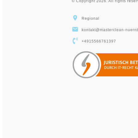
©
Copyright
2026
. All rights rese
Regional
kontakt@masterclean-nuern
+4915566761397