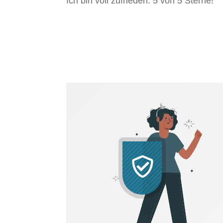
Ich bin voll zufrieden. 5 von 5 Sterne!